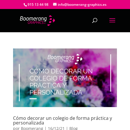
915 13 44 98
info@boomerang-graphics.es
Cómo decorar un colegio de forma práctica y
personalizada
por
Boomerang
|
16/12/21
|
Blog