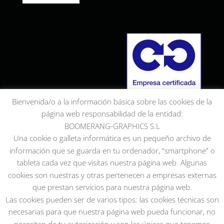
Bienvenida/o a la información básica sobre las cookies de la
página web responsabilidad de la entidad:
BOOMERANG-GRAPHICS S.L
Una cookie o galleta informática es un pequeño archivo de
información que se guarda en tu ordenador, “smartphone” o
tableta cada vez que visitas nuestra página web. Algunas
cookies son nuestras y otras pertenecen a empresas externas
que prestan servicios para nuestra página web.
Las cookies pueden ser de varios tipos: las cookies técnicas son
necesarias para que nuestra página web pueda funcionar, no
necesitan de tu autorización y son las únicas que tenemos