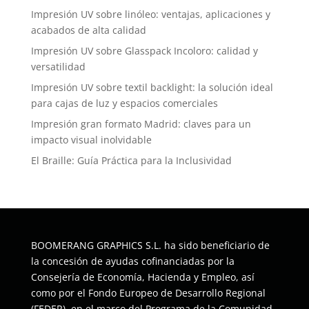
Impresión UV sobre linóleo: ventajas, aplicaciones y
acabados de alta calidad
Impresión UV sobre Glasspack Incoloro: calidad y
versatilidad
Impresión UV sobre textil backlight: la solución ideal
para cajas de luz y espacios comerciales
Impresión gran formato Madrid: claves para un
impacto visual inolvidable
El Braille: Guía Práctica para la Inclusividad
BOOMERANG GRAPHICS S.L. ha sido beneficiario de
la concesión de ayudas cofinanciadas por la
Consejería de Economía, Hacienda y Empleo, así
como por el Fondo Europeo de Desarrollo Regional
(FEDER), en el marco del Programa de la Comunidad