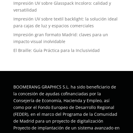
Impresión UV sobre Glasspack Incoloro: calidad y
versatilidad
Impresión UV sobre textil backlight: la solución ideal
para cajas de luz y espacios comerciales
Impresión gran formato Madrid: claves para un
impacto visual inolvidable
El Braille: Guía Práctica para la Inclusividad
BOOMERANG GRAPHICS S.L. ha sido beneficiario de
la concesión de ayudas cofinanciadas por la
Consejería de Economía, Hacienda y Empleo, así
como por el Fondo Europeo de Desarrollo Regional
(FEDER), en el marco del Programa de la Comunidad
de Madrid para un proyecto de digitalización
Proyecto de implantación de un sistema avanzado en