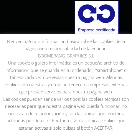
Bienvenida/o a la información básica sobre las cookies de la
página web responsabilidad de la entidad:
BOOMERANG-GRAPHICS S.L
Una cookie o galleta informática es un pequeño archivo de
información que se guarda en tu ordenador, “smartphone” o
tableta cada vez que visitas nuestra página web. Algunas
cookies son nuestras y otras pertenecen a empresas externas
que prestan servicios para nuestra página web.
Las cookies pueden ser de varios tipos: las cookies técnicas son
necesarias para que nuestra página web pueda funcionar, no
necesitan de tu autorización y son las únicas que tenemos
activadas por defecto. Por tanto, son las únicas cookies que
estarán activas si solo pulsas el botón ACEPTAR.