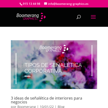
915 13 44 98
info@boomerang-graphics.es
3 ideas de señalética de interiores para
negocios
por
Boomerang
|
10/01/22
|
Blog