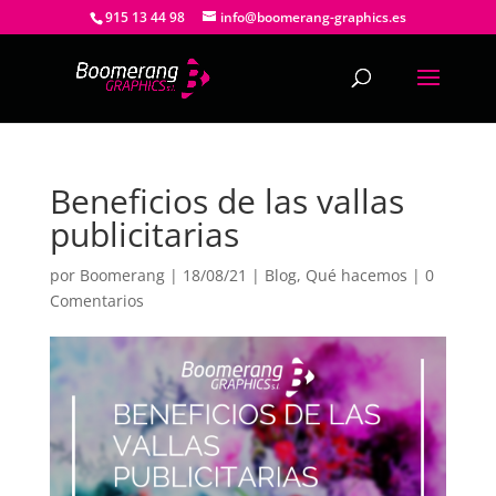
915 13 44 98
info@boomerang-graphics.es
Beneficios de las vallas
publicitarias
por
Boomerang
|
18/08/21
|
Blog
,
Qué hacemos
|
0
Comentarios