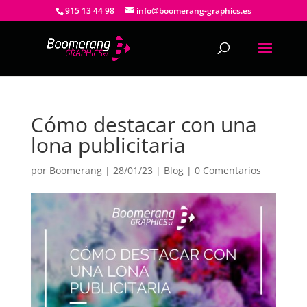
915 13 44 98
info@boomerang-graphics.es
Cómo destacar con una
lona publicitaria
por
Boomerang
|
28/01/23
|
Blog
|
0 Comentarios