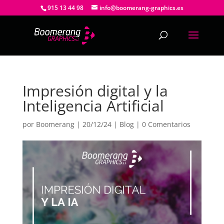
915 13 44 98
info@boomerang-graphics.es
Impresión digital y la
Inteligencia Artificial
por
Boomerang
|
20/12/24
|
Blog
|
0 Comentarios