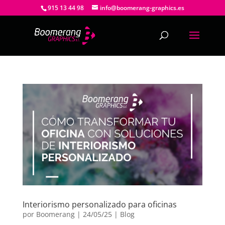
915 13 44 98
info@boomerang-graphics.es
Interiorismo personalizado para oficinas
por
Boomerang
|
24/05/25
|
Blog