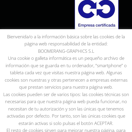
Bienvenida/o a la información básica sobre las cookies de la
página web responsabilidad de la entidad:
BOOMERANG-GRAPHICS S.L
Una cookie o galleta informática es un pequeño archivo de
información que se guarda en tu ordenador, “smartphone” o
tableta cada vez que visitas nuestra página web. Algunas
cookies son nuestras y otras pertenecen a empresas externas
que prestan servicios para nuestra página web.
Las cookies pueden ser de varios tipos: las cookies técnicas son
necesarias para que nuestra página web pueda funcionar, no
necesitan de tu autorización y son las únicas que tenemos
activadas por defecto. Por tanto, son las únicas cookies que
estarán activas si solo pulsas el botón ACEPTAR.
El resto de cookies sirven para mejorar nuestra página, para