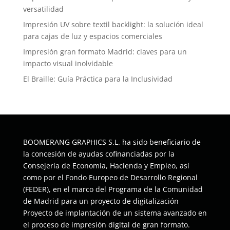
versatilidad
Impresión UV sobre textil backlight: la solución ideal
para cajas de luz y espacios comerciales
Impresión gran formato Madrid: claves para un
impacto visual inolvidable
El Braille: Guía Práctica para la Inclusividad
BOOMERANG GRAPHICS S.L. ha sido beneficiario de
la concesión de ayudas cofinanciadas por la
Consejería de Economía, Hacienda y Empleo, así
como por el Fondo Europeo de Desarrollo Regional
(FEDER), en el marco del Programa de la Comunidad
de Madrid para un proyecto de digitalización
Proyecto de implantación de un sistema avanzado en
el proceso de impresión digital de gran formato.