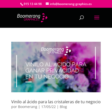
915 13 44 98
info@boomerang-graphics.es
Vinilo al ácido para las cristaleras de tu negocio
por
Boomerang
|
17/05/22
|
Blog