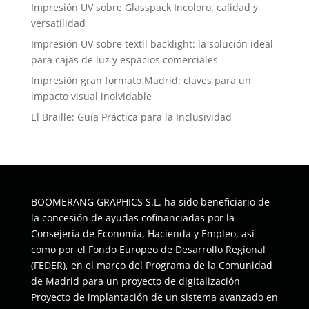
Impresión UV sobre Glasspack Incoloro: calidad y
versatilidad
Impresión UV sobre textil backlight: la solución ideal
para cajas de luz y espacios comerciales
Impresión gran formato Madrid: claves para un
impacto visual inolvidable
El Braille: Guía Práctica para la Inclusividad
BOOMERANG GRAPHICS S.L. ha sido beneficiario de
la concesión de ayudas cofinanciadas por la
Consejería de Economía, Hacienda y Empleo, así
como por el Fondo Europeo de Desarrollo Regional
(FEDER), en el marco del Programa de la Comunidad
de Madrid para un proyecto de digitalización
Proyecto de implantación de un sistema avanzado en