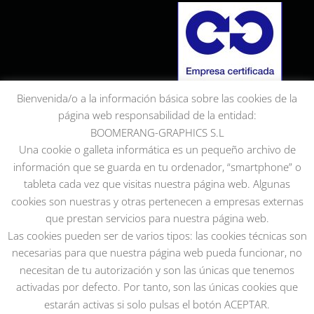
Bienvenida/o a la información básica sobre las cookies de la
página web responsabilidad de la entidad:
BOOMERANG-GRAPHICS S.L
Una cookie o galleta informática es un pequeño archivo de
información que se guarda en tu ordenador, “smartphone” o
tableta cada vez que visitas nuestra página web. Algunas
cookies son nuestras y otras pertenecen a empresas externas
que prestan servicios para nuestra página web.
Las cookies pueden ser de varios tipos: las cookies técnicas son
necesarias para que nuestra página web pueda funcionar, no
necesitan de tu autorización y son las únicas que tenemos
activadas por defecto. Por tanto, son las únicas cookies que
estarán activas si solo pulsas el botón ACEPTAR.