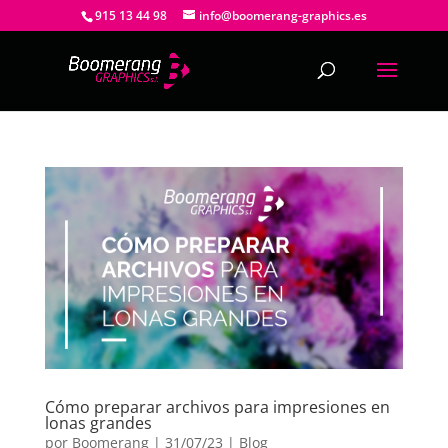
915 13 44 98
info@boomerang-graphics.es
Cómo preparar archivos para impresiones en
lonas grandes
por
Boomerang
|
31/07/23
|
Blog