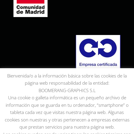
Bienvenida/o a la información básica sobre las cookies de la
página web responsabilidad de la entidad:
BOOMERANG-GRAPHICS S.L
Una cookie o galleta informática es un pequeño archivo de
información que se guarda en tu ordenador, “smartphone” o
tableta cada vez que visitas nuestra página web. Algunas
cookies son nuestras y otras pertenecen a empresas externas
que prestan servicios para nuestra página web.