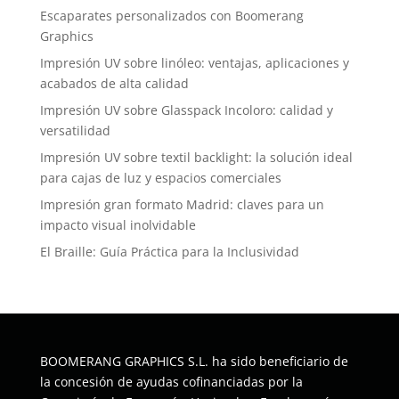
Escaparates personalizados con Boomerang
Graphics
Impresión UV sobre linóleo: ventajas, aplicaciones y
acabados de alta calidad
Impresión UV sobre Glasspack Incoloro: calidad y
versatilidad
Impresión UV sobre textil backlight: la solución ideal
para cajas de luz y espacios comerciales
Impresión gran formato Madrid: claves para un
impacto visual inolvidable
El Braille: Guía Práctica para la Inclusividad
BOOMERANG GRAPHICS S.L. ha sido beneficiario de
la concesión de ayudas cofinanciadas por la