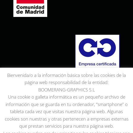
Bienvenida/o a la información básica sobre las cookies de la
página web responsabilidad de la entidad:
BOOMERANG-GRAPHICS S.L
Una cookie o galleta informática es un pequeño archivo de
información que se guarda en tu ordenador, “smartphone” o
tableta cada vez que visitas nuestra página web. Algunas
cookies son nuestras y otras pertenecen a empresas externas
que prestan servicios para nuestra página web.