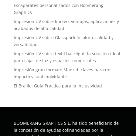
Escaparates personalizados con Boomerang
Graphics
Impresión UV sobre linóleo: ventajas, aplicaciones y
acabados de alta calidad
Impresión UV sobre Glasspack Incoloro: calidad y
versatilidad
Impresión UV sobre textil backlight: la solución ideal
para cajas de luz y espacios comerciales
Impresión gran formato Madrid: claves para un
impacto visual inolvidable
El Braille: Guía Práctica para la Inclusividad
BOOMERANG GRAPHICS S.L. ha sido beneficiario de
la concesión de ayudas cofinanciadas por la