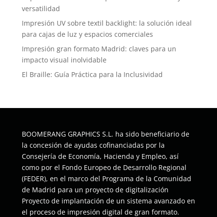
versatilidad
Impresión UV sobre textil backlight: la solución ideal
para cajas de luz y espacios comerciales
Impresión gran formato Madrid: claves para un
impacto visual inolvidable
El Braille: Guía Práctica para la Inclusividad
BOOMERANG GRAPHICS S.L. ha sido beneficiario de
la concesión de ayudas cofinanciadas por la
Consejería de Economía, Hacienda y Empleo, así
como por el Fondo Europeo de Desarrollo Regional
(FEDER), en el marco del Programa de la Comunidad
de Madrid para un proyecto de digitalización
Proyecto de implantación de un sistema avanzado en
el proceso de impresión digital de gran formato.