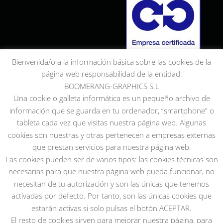
Bienvenida/o a la información básica sobre las cookies de la
página web responsabilidad de la entidad:
BOOMERANG-GRAPHICS S.L
Una cookie o galleta informática es un pequeño archivo de
información que se guarda en tu ordenador, “smartphone” o
tableta cada vez que visitas nuestra página web. Algunas
cookies son nuestras y otras pertenecen a empresas externas
que prestan servicios para nuestra página web.
Las cookies pueden ser de varios tipos: las cookies técnicas son
necesarias para que nuestra página web pueda funcionar, no
necesitan de tu autorización y son las únicas que tenemos
activadas por defecto. Por tanto, son las únicas cookies que
estarán activas si solo pulsas el botón ACEPTAR.
El resto de cookies sirven para mejorar nuestra página, para