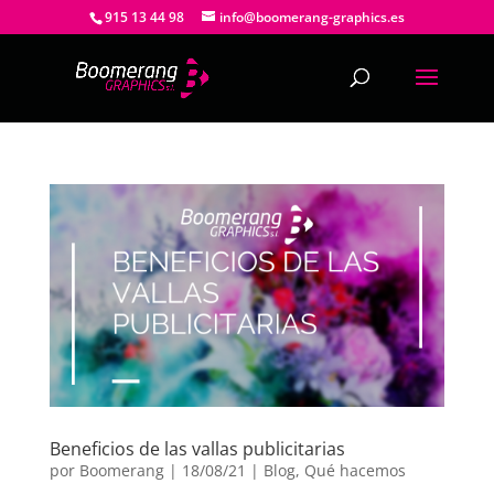
915 13 44 98
info@boomerang-graphics.es
Beneficios de las vallas publicitarias
por
Boomerang
|
18/08/21
|
Blog
,
Qué hacemos