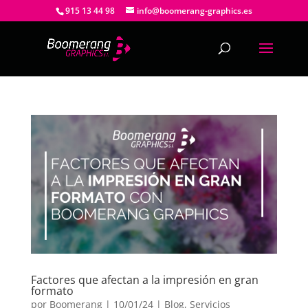
915 13 44 98
info@boomerang-graphics.es
Factores que afectan a la impresión en gran
formato
por
Boomerang
|
10/01/24
|
Blog
,
Servicios