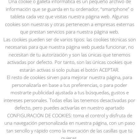
Una cookie o galleta informática es un pequeño archivo de
información que se guarda en tu ordenador, “smartphone” o
tableta cada vez que visitas nuestra página web. Algunas
cookies son nuestras y otras pertenecen a empresas externas
que prestan servicios para nuestra página web.
Las cookies pueden ser de varios tipos: las cookies técnicas son
necesarias para que nuestra página web pueda funcionar, no
necesitan de tu autorización y son las únicas que tenemos
activadas por defecto. Por tanto, son las únicas cookies que
estarán activas si solo pulsas el botón ACEPTAR.
El resto de cookies sirven para mejorar nuestra página, para
personalizarla en base a tus preferencias, o para poder
mostrarte publicidad ajustada a tus búsquedas, gustos e
intereses personales. Todas ellas las tenemos desactivadas por
defecto, pero puedes activarlas en nuestro apartado
CONFIGURACIÓN DE COOKIES: toma el control y disfruta de
una navegación personalizada en nuestra página, con un paso
© 2020 Boomerang Graphics. Todos los derechos
tan sencillo y rápido como la marcación de las casillas que tú
reservados.
Diseño web coMsentido.
quieras.